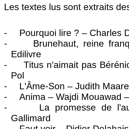
Les textes lus sont extraits des
-
Pourquoi lire ? – Charles 
-
Brunehaut, reine fran
Edilivre
-
Titus n'aimait pas Béréni
Pol
-
L'Âme-Son – Judith Maare
-
Anima – Wajdi Mouawad –
-
La promesse de l'
Gallimard
-
Faut voir – Didier Delahai