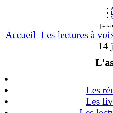
A
L
C
Accueil
Les lectures à voi
14 
L'as
Les ré
Les li
Les lect