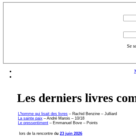
Se s
Les derniers livres c
L'homme qui lisait des livres
– Rachid Benzine – Julliard
La sainte paix
– André Marois – 10/18
Le pressentiment
– Emmanuel Bove – Points
lors de la rencontre d
u
23 juin 2026