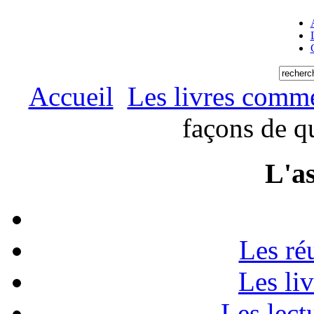
Accueil
Les livres comm
façons de q
L'as
Les ré
Les li
Les lect