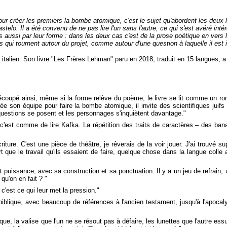
our créer les premiers la bombe atomique, c'est le sujet qu'abordent les deux 
telo. Il a été convenu de ne pas lire l'un sans l'autre, ce qui s'est avéré inté
 aussi par leur forme : dans les deux cas c'est de la prose poétique en vers li
es qui tournent autour du projet, comme autour d'une question à laquelle il est
italien. Son livre "Les Frères Lehman" paru en 2018, traduit en 15 langues, a 
écoupé ainsi, même si la forme relève du poème, le livre se lit comme un ro
n équipe pour faire la bombe atomique, il invite des scientifiques juifs ho
 questions se posent et les personnages s'inquiètent davantage."
, c'est comme de lire Kafka. La répétition des traits de caractères – des bana
écriture. C'est une pièce de théâtre, je rêverais de la voir jouer. J'ai trouvé s
ort que le travail qu'ils essaient de faire, quelque chose dans la langue colle
t puissance, avec sa construction et sa ponctuation. Il y a un jeu de refrain,
qu'on en fait ? "
'est ce qui leur met la pression."
 biblique, avec beaucoup de références à l'ancien testament, jusqu'à l'apocal
e, la valise que l'un ne se résout pas à défaire, les lunettes que l'autre ess