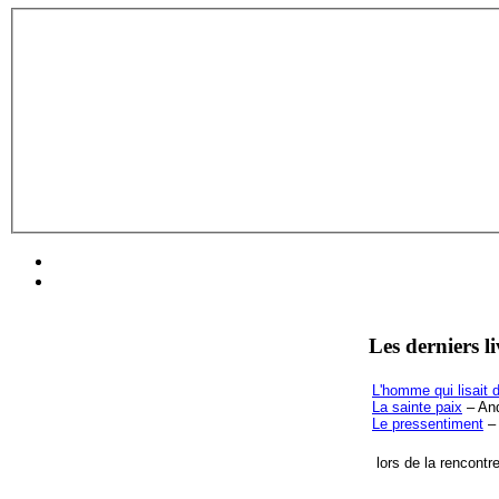
Les derniers l
L'homme qui lisait d
La sainte paix
– And
Le pressentiment
– 
lors de la rencontr