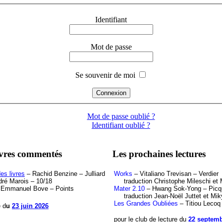
Identifiant
Mot de passe
Se souvenir de moi
Mot de passe oublié ?
Identifiant oublié ?
ivres commentés
Les prochaines lectures
es livres
– Rachid Benzine – Julliard
Works
– Vitaliano Trevisan – Verdier
ré Marois – 10/18
traduction Christophe Mileschi et M
Emmanuel Bove – Points
Mater 2.10
– Hwang Sok-Yong – Picq
traduction Jean-Noël Juttet et Mik
Les Grandes Oubliées
– Titiou Lecoq
e d
u
23 juin 2026
pour le club de lecture du
22 septemb