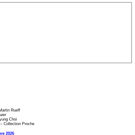
artin Rueff
uier
yung Choi
 – Collection Proche
re 2026