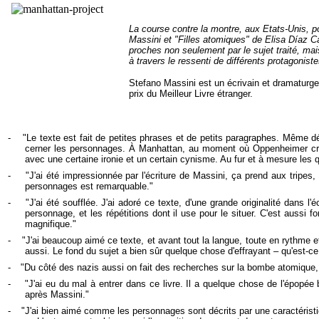
La course contre la montre, aux Etats-Unis, p
Massini et "Filles atomiques" de Elisa Díaz Cas
proches non seulement par le sujet traité, mais
à travers le ressenti de différents protagonist
Stefano Massini est un écrivain et dramaturge 
prix du Meilleur Livre étranger.
-
"Le texte est fait de petites phrases et de petits paragraphes. Même d
cerner les personnages. À Manhattan, au moment où Oppenheimer crée so
avec une certaine ironie et un certain cynisme. Au fur et à mesure les
-
"J'ai été impressionnée par l'écriture de Massini, ça prend aux tripes
personnages est remarquable."
-
"J'ai été soufflée. J'ai adoré ce texte, d'une grande originalité dans l'
personnage, et les répétitions dont il use pour le situer. C'est aussi f
magnifique."
-
"J'ai beaucoup aimé ce texte, et avant tout la langue, toute en rythme e
aussi. Le fond du sujet a bien sûr quelque chose d'effrayant – qu'est-ce 
-
"Du côté des nazis aussi on fait des recherches sur la bombe atomique, c
-
"J'ai eu du mal à entrer dans ce livre. Il a quelque chose de l'épopée
après Massini."
-
"J'ai bien aimé comme les personnages sont décrits par une caractéristiqu