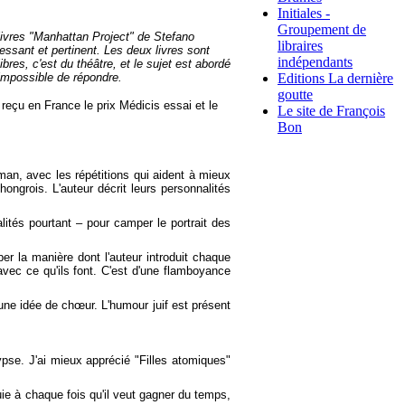
Initiales -
Groupement de
livres "Manhattan Project" de Stefano
libraires
ressant et pertinent. Les deux livres sont
indépendants
bres, c'est du théâtre, et le sujet est abordé
Editions La dernière
 impossible de répondre.
goutte
reçu en France le prix Médicis essai et le
Le site de François
Bon
man, avec les répétitions qui aident à mieux
ngrois. L'auteur décrit leurs personnalités
lités pourtant – pour camper le portrait des
uper la manière dont l'auteur introduit chaque
 avec ce qu'ils font. C'est d'une flamboyance
 une idée de chœur. L'humour juif est présent
ypse. J'ai mieux apprécié "Filles atomiques"
uie à chaque fois qu'il veut gagner du temps,