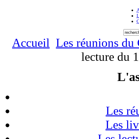
A
L
C
Accueil
Les réunions du
lecture du 
L'as
Les ré
Les li
Les lect