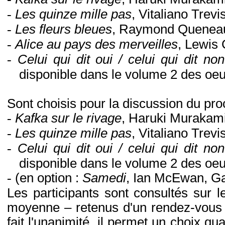
-
Les quinze mille pas
, Vitaliano Trevi
-
Les fleurs bleues
, Raymond Queneau
-
Alice au pays des merveilles
, Lewis 
-
Celui qui dit oui / celui qui dit non
disponible dans le volume 2 des oe
Sont choisis pour la discussion du proc
-
Kafka sur le rivage
, Haruki Murakami
-
Les quinze mille pas
, Vitaliano Trevi
-
Celui qui dit oui / celui qui dit non
disponible dans le volume 2 des oe
-
(en option :
Samedi
, Ian McEwan, Ga
Les participants sont consultés sur l
moyenne – retenus d'un rendez-vous à
fait l'unanimité, il permet un choix q